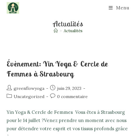
Skip
Menu
to
content
Actualités
>
Actualités
Évènement: Yin Yoga & Cercle de
Femmes à Strasbourg
Auteur/autrice
Publication
greenflowyoga
juin 29, 2023
de
publiée :
Post
Commentaires
Uncategorized
0 commentaire
la
category:
de
publication :
la
Yin Yoga & Cercle de Femmes Vous êtes à Strasbourg
publication :
pour le 14 juillet ?Venez prendre un moment avec nous
pour détendre votre esprit et vos tissus profonds grâce