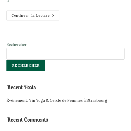
à…
Évènement:
Continuer La Lecture
Yin
Yoga
&
Cercle
De
Femmes
À
Rechercher
Strasbourg
RECHERCHER
Recent Posts
Évènement: Yin Yoga & Cercle de Femmes à Strasbourg
Recent Comments